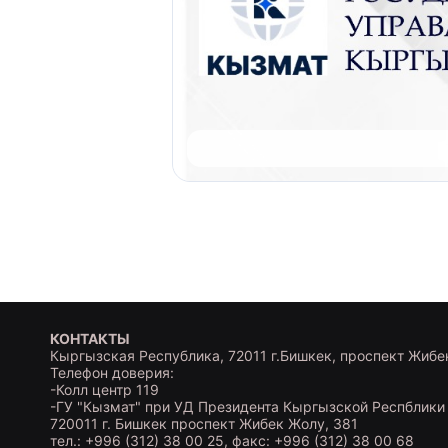
КОНТАКТЫ
Кыргызская Республика, 72011 г.Бишкек, проспект Жибе
Телефон доверия:
-Колл центр 119
-ГУ "Кызмат" при УД Президента Кыргызской Респблики
720011 г. Бишкек проспект Жибек Жолу, 381
тел.: +996 (312) 38 00 25, факс: +996 (312) 38 00 68