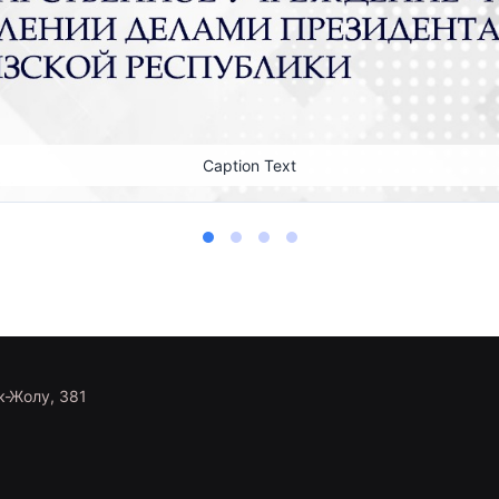
Caption Text
к-Жолу, 381